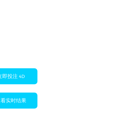
立即投注 4D
查看实时结果