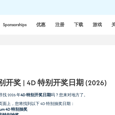
Sponsorships
优惠
注册
下载
游戏
别开奖 | 4D 特别开奖日期 (2026)
找 2026 年
4D 特别开奖日期
吗？您来对地方了。
页面上，您将找到以下 4D 特别抽奖日期：
num 4D 特别抽奖
彩特别抽奖