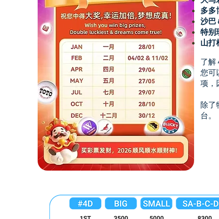
多多
沙巴 
特别
山打
了解
您可
项，
除了
台。