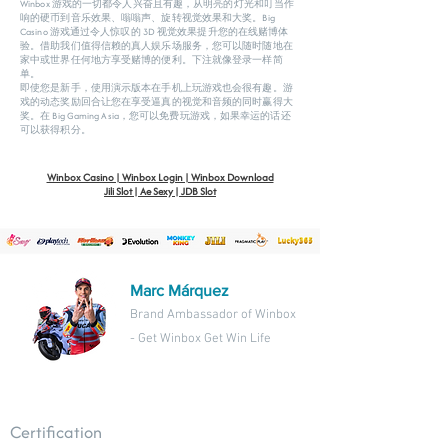
Winbox 游戏的一切都令人兴奋且有趣，从明亮的灯光和叮当作
响的硬币到音乐效果、嗡嗡声、旋转视觉效果和大奖。Big
Casino 游戏通过令人惊叹的 3D 视觉效果提升您的在线赌博体
验。借助我们值得信赖的真人娱乐场服务，您可以随时随地在
家中或世界任何地方享受赌博的便利。下注就像登录一样简
单。
即使您是新手，使用演示版本在手机上玩游戏也会很有趣。游
戏的动态奖励回合让您在享受逼真的视觉和音频的同时赢得大
奖。在 Big Gaming Asia，您可以免费玩游戏，如果幸运的话还
可以获得积分。
Winbox Casino | Winbox Login | Winbox Download
Jili Slot | Ae Sexy | JDB Slot
Marc Márquez
Brand Ambassador of Winbox
- Get Winbox Get Win Life
Certification