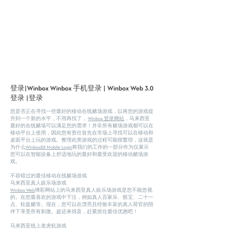
登录|Winbox Winbox 手机登录 | Winbox Web 3.0
登录 |登录
您是否正在寻找一些最好的移动在线赌场游戏，以将您的游戏提
升到一个新的水平，不用再找了，
Winbox 登录网站
，马来西亚
最好的在线赌场可以满足您的需求！并非所有赌场游戏都可以在
移动平台上使用，因此您有责任首先在市场上寻找可以在移动和
桌面平台上玩的游戏。整理此类游戏的过程可能很繁琐，这就是
为什么
Winbox88 Mobile Login
将我们的工作的一部分作为仅展示
您可以在智能设备上舒适地玩的最好和最受欢迎的移动赌场游
戏。
不容错过的最佳移动在线赌场游戏
马来西亚真人娱乐场游戏
Winbox Web
博彩网站上的马来西亚真人娱乐场游戏是您不能忽视
的。在您最喜欢的游戏中下注，例如真人百家乐、骰宝、二十一
点、轮盘赌等。现在，您可以在漂亮且经验丰富的真人荷官的陪
伴下享受所有刺激。趁还来得及，赶紧抓住最佳优惠吧！
马来西亚线上老虎机游戏