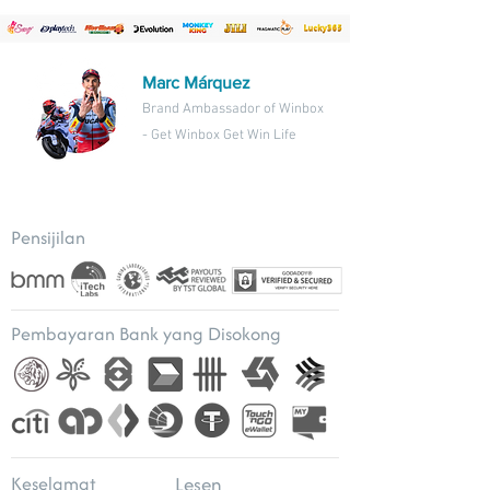
Marc Márquez
Brand Ambassador of Winbox
- Get Winbox Get Win Life
Pensijilan
Pembayaran Bank yang Disokong
Keselamat
Lesen